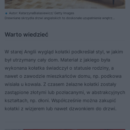
Autor: KatarzynaBialasiewicz/ Getty Images
Drewniane skrzydła drzwi angielskich to doskonałe uzupełnienie wnętrz
urządzonych w stylu angielskim
Warto wiedzieć
W starej Anglii wygląd kołatki podkreślał styl, w jakim
był utrzymany cały dom. Materiał z jakiego była
wykonana kołatka świadczył o statusie rodziny, a
nawet o zawodzie mieszkańców domu, np. podkowa
wisiała u kowala. Z czasem żelazne kołatki zostały
zastąpione złotymi lub pozłacanymi, w abstrakcyjnych
kształtach, np. dłoni. Współcześnie można zakupić
kołatki z wizjerem lub nawet dzwonkiem do drzwi.