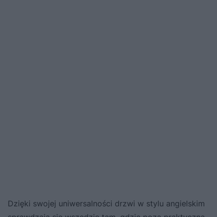
Dzięki swojej uniwersalności drzwi w stylu angielskim
sprawdzają się wszędzie tam, gdzie poza praktyczną