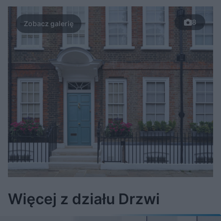
u
Â
8
Więcej z działu Drzwi