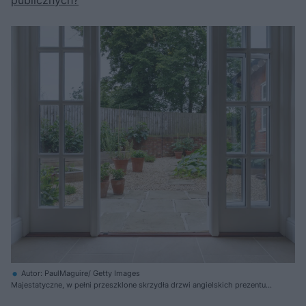
publicznych?
Autor: PaulMaguire/ Getty Images
Majestatyczne, w pełni przeszklone skrzydła drzwi angielskich prezentują
się zjawiskowo na tle elewacji domu, a przy tym optycznie powiększają