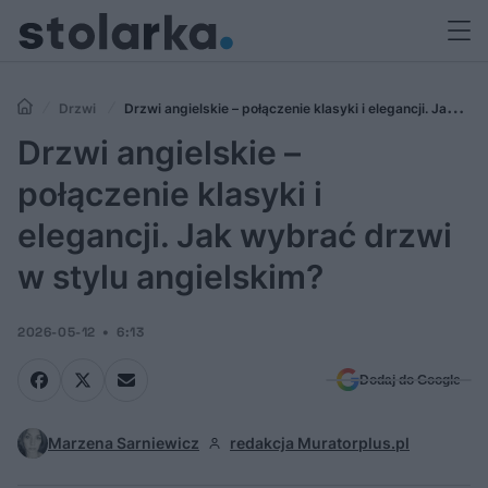
Drzwi
Drzwi angielskie – połączenie klasyki i elegancji. Jak
wybrać drzwi w stylu angielskim?
Drzwi angielskie –
połączenie klasyki i
elegancji. Jak wybrać drzwi
w stylu angielskim?
2026-05-12
6:13
Dodaj do Google
Marzena Sarniewicz
redakcja Muratorplus.pl