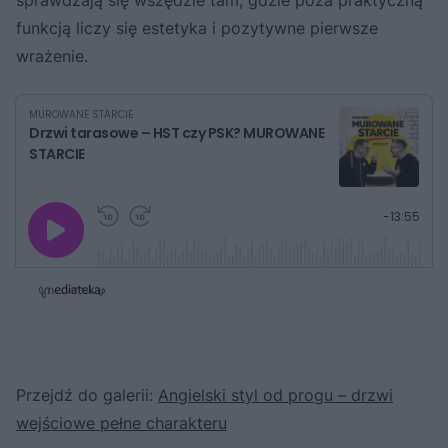
funkcją liczy się estetyka i pozytywne pierwsze
wrażenie.
MUROWANE STARCIE
Drzwi tarasowe – HST czy PSK? MUROWANE
STARCIE
G
P
P
P
-
13:55
r
r
r
o
a
z
z
j
z
e
e
w
w
o
i
i
s
ń
ń
t
1
1
0
0
a
s
s
ł
d
d
y
o
o
c
t
p
Przejdź do galerii:
u
r
Angielski styl od progu – drzwi
z
ł
z
a
wejściowe pełne charakteru
u
o
s
d