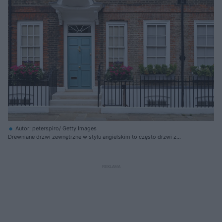
Autor: peterspiro/ Getty Images
Drewniane drzwi zewnętrzne w stylu angielskim to często drzwi z
naświetlami. Mogą być to zarówno naświetla boczne, jak również górne