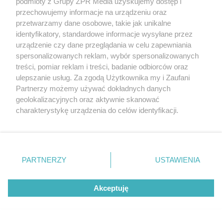
podmioty z Grupy ZPR Media uzyskujemy dostęp i
przechowujemy informacje na urządzeniu oraz
przetwarzamy dane osobowe, takie jak unikalne
identyfikatory, standardowe informacje wysyłane przez
urządzenie czy dane przeglądania w celu zapewniania
spersonalizowanych reklam, wybór spersonalizowanych
treści, pomiar reklam i treści, badanie odbiorców oraz
ulepszanie usług. Za zgodą Użytkownika my i Zaufani
Partnerzy możemy używać dokładnych danych
geolokalizacyjnych oraz aktywnie skanować
charakterystykę urządzenia do celów identyfikacji.
Ponieważ cenimy Twoją prywatność, prosimy o zgodę na
korzystanie z tych technologii poprzez kliknięcie
„Akceptuję”. Zgoda jest dobrowolna i zawsze możesz ją
zmienić/wycofać klikając przycisk ustawień prywatności
PARTNERZY
USTAWIENIA
znajdujący się w lewym dolnym rogu strony
. Niektóre
rodzaje przetwarzania danych nie wymagają zgody
Akceptuję
użytkownika, ale masz prawo sprzeciwić się takiemu
Drzwi angielskie – połączenie
przetwarzaniu. Preferencje będą miały zastosowanie tylko
na tej witrynie.
klasyki i elegancji