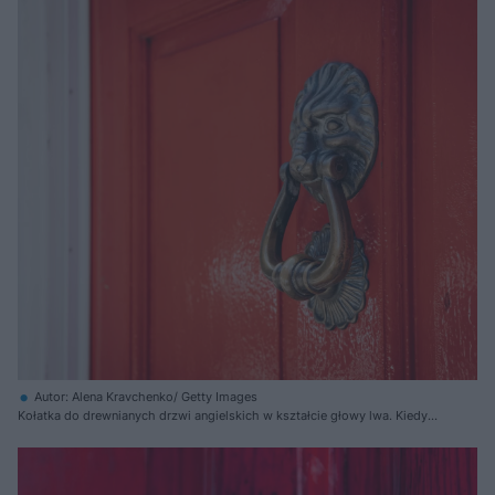
Autor: Alena Kravchenko/ Getty Images
Kołatka do drewnianych drzwi angielskich w kształcie głowy lwa. Kiedyś
wierzono, że kołatki w kształcie głowy lwa, sfinksa, gargulca czy psa,
odstraszały od domu wszystkie złe duchy